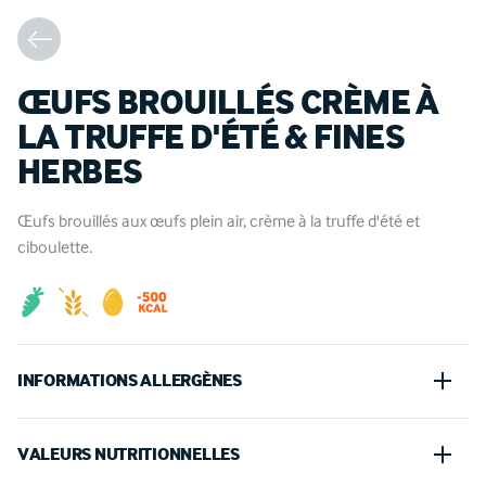
ŒUFS BROUILLÉS CRÈME À
LA TRUFFE D'ÉTÉ & FINES
HERBES
Œufs brouillés aux œufs plein air, crème à la truffe d'été et
ciboulette.
INFORMATIONS ALLERGÈNES
Oeufs, Lait
VALEURS NUTRITIONNELLES