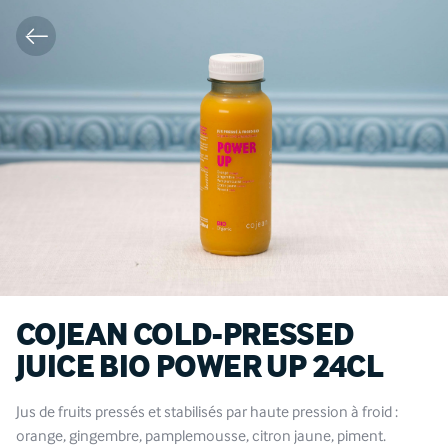
COJEAN COLD-PRESSED
JUICE BIO POWER UP 24CL
Jus de fruits pressés et stabilisés par haute pression à froid :
orange, gingembre, pamplemousse, citron jaune, piment.