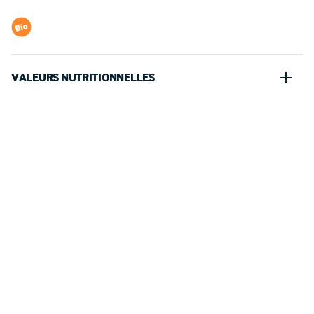
VALEURS NUTRITIONNELLES
100 G
PORTION (240 G)
206kJ
494.40kJ
Energie
●
Calories
49kcal
117.60kcal
Energie
●
Calories
1g
2.40g
Protéines
●
Protein
10g
24.00g
Glucides
●
Carbohydrates
dont sucres
/
Sugars
7.8g
18.72g
0g
0.00g
Lipides
●
Fat
dont acides gras saturés
/
0g
0.00g
Saturated fat