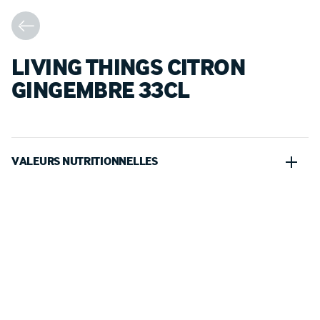
LIVING THINGS CITRON
GINGEMBRE 33CL
VALEURS NUTRITIONNELLES
100 G
PORTION (330 G)
47kJ
155.10kJ
Energie
●
Calories
11kcal
36.30kcal
Energie
●
Calories
0g
0.00g
Protéines
●
Protein
1.8g
5.94g
Glucides
●
Carbohydrates
dont sucres
/
Sugars
1.7g
5.61g