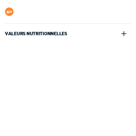
VALEURS NUTRITIONNELLES
100 G
PORTION (60 G)
218kJ
130.80kJ
Energie
●
Calories
51kcal
30.60kcal
Energie
●
Calories
0g
0.00g
Protéines
●
Protein
12g
7.20g
Glucides
●
Carbohydrates
dont sucres
/
Sugars
8.5g
5.10g
0g
0.00g
Lipides
●
Fat
dont acides gras saturés
/
0g
0.00g
Saturated fat