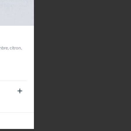
bre, citron,