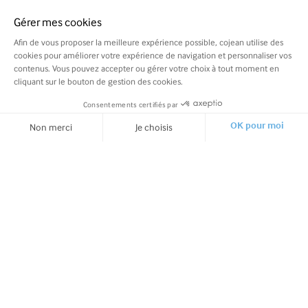
Gérer mes cookies
Afin de vous proposer la meilleure expérience possible, cojean utilise des
cookies pour améliorer votre expérience de navigation et personnaliser vos
contenus. Vous pouvez accepter ou gérer votre choix à tout moment en
cliquant sur le bouton de gestion des cookies.
Consentements certifiés par
COMMANDER
Non merci
Je choisis
OK pour moi
Axeptio consent
Plateforme de Gestion du Consentement : Personnalisez vos O
Notre plateforme vous permet d'adapter et de gérer vos paramètr
Cojean et vous
Nos recettes de saison
Support
À l'ardoise cette semaine