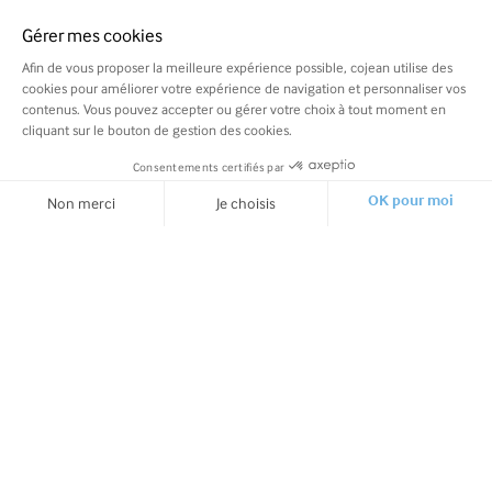
Gérer mes cookies
Afin de vous proposer la meilleure expérience possible, cojean utilise des
cookies pour améliorer votre expérience de navigation et personnaliser vos
contenus. Vous pouvez accepter ou gérer votre choix à tout moment en
cliquant sur le bouton de gestion des cookies.
Consentements certifiés par
COMMANDER
Non merci
Je choisis
OK pour moi
Axeptio consent
Plateforme de Gestion du Consentement : Personnalisez vos O
Notre plateforme vous permet d'adapter et de gérer vos paramètr
Cojean et vous
Nos recettes de saison
Support
À l'ardoise cette semaine