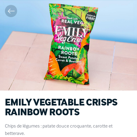
EMILY VEGETABLE CRISPS
RAINBOW ROOTS
Chips de légumes : patate douce croquante, carotte et
betterave.