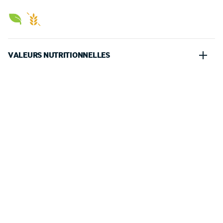
VALEURS NUTRITIONNELLES
100 G
PORTION (100 G)
1983kJ
1983.00kJ
Energie
●
Calories
475kcal
475.00kcal
Energie
●
Calories
3.9g
3.90g
Protéines
●
Protein
58g
58.00g
Glucides
●
Carbohydrates
dont sucres
/
Sugars
39g
39.00g
23g
23.00g
Lipides
●
Fat
dont acides gras saturés
/
2.3g
2.30g
Saturated fat