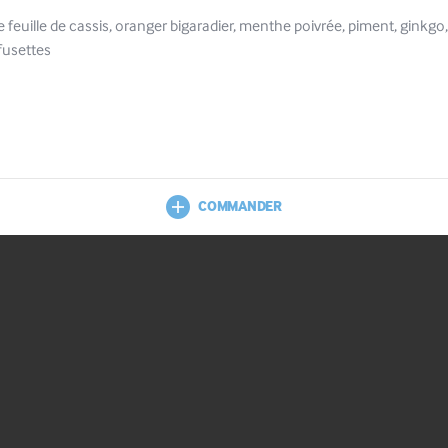
e feuille de cassis, oranger bigaradier, menthe poivrée, piment, ginkgo,
fusettes
COMMANDER