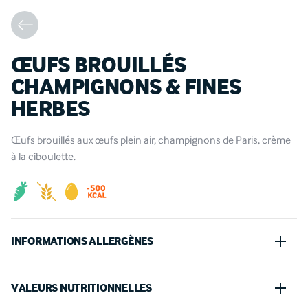
ŒUFS BROUILLÉS
CHAMPIGNONS & FINES
HERBES
Œufs brouillés aux œufs plein air, champignons de Paris, crème
à la ciboulette.
INFORMATIONS ALLERGÈNES
Oeufs, Lait
VALEURS NUTRITIONNELLES