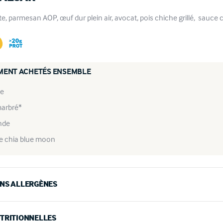
e, parmesan AOP, œuf dur plein air, avocat, pois chiche grillé, sauce 
ENT ACHETÉS ENSEMBLE
ue
marbré*
inde
 de chia blue moon
NS ALLERGÈNES
s, Sulfites, Lait
TRITIONNELLES