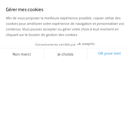
Gérer mes cookies
Afin de vous proposer la meilleure expérience possible, cojean utilise des
cookies pour améliorer votre expérience de navigation et personnaliser vos
contenus. Vous pouvez accepter ou gérer votre choix à tout moment en
cliquant sur le bouton de gestion des cookies.
Consentements certifiés par
COMMANDER
Non merci
Je choisis
OK pour moi
Axeptio consent
Plateforme de Gestion du Consentement : Personnalisez vos O
Notre plateforme vous permet d'adapter et de gérer vos paramètr
Cojean et vous
Nos recettes de saison
Support
À l'ardoise cette semaine