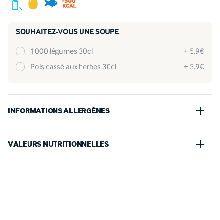
SOUHAITEZ-VOUS UNE SOUPE
1000 légumes 30cl
+ 5.9€
pois cassé aux herbes 30cl
+ 5.9€
INFORMATIONS ALLERGÈNES
Moutarde, Poisson, Oeufs, Sulfites, Gluten
VALEURS NUTRITIONNELLES
100 G
PORTION (125 G)
893kJ
1116.25kJ
Energie
●
Calories
213kcal
266.25kcal
Energie
●
Calories
9.1g
11.38g
●