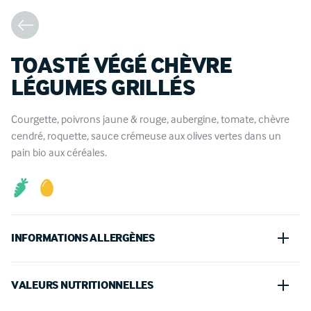
TOASTÉ VÉGÉ CHÈVRE
LÉGUMES GRILLÉS
Courgette, poivrons jaune & rouge, aubergine, tomate, chèvre
cendré, roquette, sauce crémeuse aux olives vertes dans un
pain bio aux céréales.
INFORMATIONS ALLERGÈNES
Sesame, Moutarde, Oeufs, Gluten, Lait
VALEURS NUTRITIONNELLES