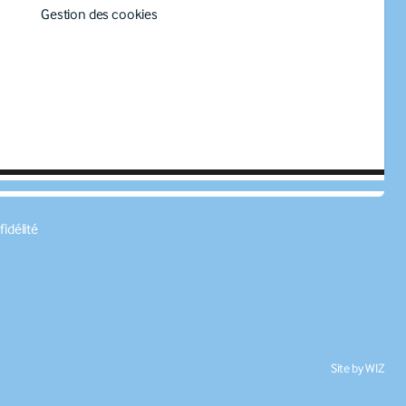
Gestion des cookies
idélité
Site by
WIZ
s réglementations. Personnalisez vos préférences pour contrôler