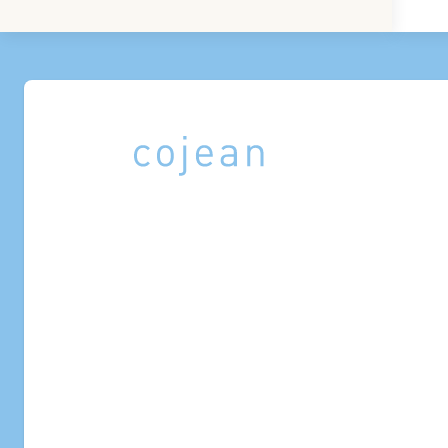
Fermé
0.6 km
COJEAN BOURSE
121 rue Réaumur
Fermé
0.7 km
COJEAN PRINTEMPS
64, boulevard Haussmann
Fermé
0.8 km
COJEAN OPÉRA
26, avenue de l'Opéra
Fermé
0.8 km