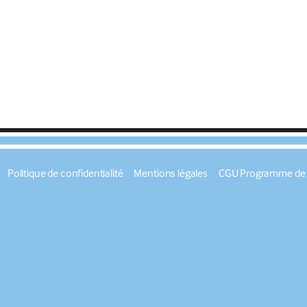
Politique de confidentialité
Mentions légales
CGU Programme de f
s Options
ètres de confidentialité, en garantissant la conformité avec le