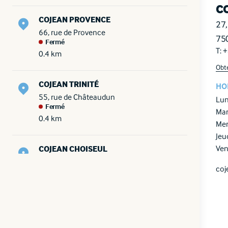
C
COJEAN PROVENCE
27,
66, rue de Provence
750
Fermé
T: 
0.4 km
Obte
COJEAN TRINITÉ
HO
55, rue de Châteaudun
Lun
Fermé
Mar
0.4 km
Mer
Jeud
Ven
COJEAN CHOISEUL
6 rue de Choiseul
coj
Fermé
0.5 km
COJEAN GRANDS BOULEVARDS
18, boulevard Poissonnière